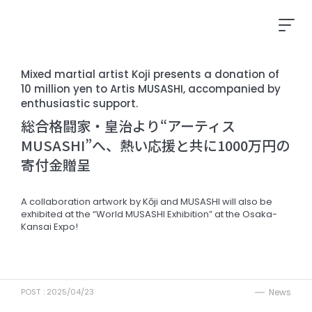
Mixed martial artist Koji presents a donation of
10 million yen to Artis MUSASHI, accompanied by
enthusiastic support.
総合格闘家・皇治より“アーティス
MUSASHI”へ、熱い応援と共に1000万円の
寄付金贈呈
A collaboration artwork by Kōji and MUSASHI will also be
exhibited at the “World MUSASHI Exhibition” at the Osaka-
Kansai Expo!
POST :
2025/04/23
News